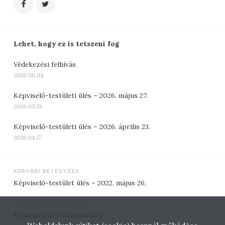
Lehet, hogy ez is tetszeni fog
Védekezési felhívás
2026.06.04.
Képviselő-testületi ülés – 2026. május 27.
2026.05.19.
Képviselő-testületi ülés – 2026. április 23.
2026.04.17.
Bejegyzés
KORÁBBI BEJEGYZÉS
Képviselő-testület ülés – 2022. május 26.
navigáció
KÖVETKEZŐ BEJEGYZÉS
Felhívás nyári diákmunkára