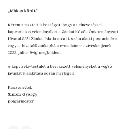
„Mókus körút”
Kérem a tisztelt lakosságot, hogy az elnevezéssel
kapcsolatos véleményüket a Zánkai Közös Önkormányzati
Hivatal 8251 Zánka, Iskola utca 11. szám alatti postacímére
vagy a
hivatal@zankaph.hu
e-mailcímre szíveskedjenek
2022. július 9-ig megküldeni.
A képviselő-testület a beérkezett véleményeket a végső
javaslat kialakítása során mérlegeli.
Köszönettel:
Simon György
polgármester