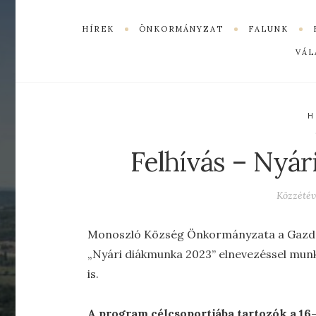
HÍREK
ÖNKORMÁNYZAT
FALUNK
VÁL
H
Felhívás – Nyá
Közzété
Monoszló Község Önkormányzata a Gazdas
„Nyári diákmunka 2023” elnevezéssel mun
is.
A program célcsoportjába tartozók a 16-