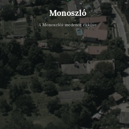
Monoszló
A Monoszlói-medence ékköve