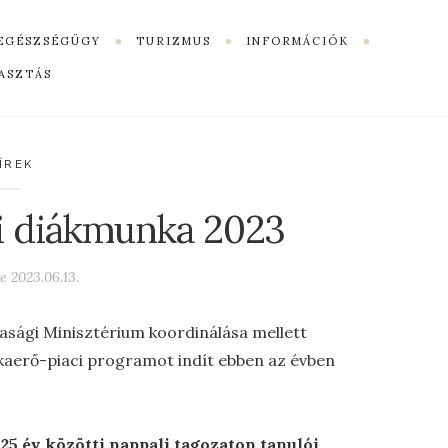
EGÉSZSÉGÜGY
TURIZMUS
INFORMÁCIÓK
ASZTÁS
ÍREK
ri diákmunka 2023
ve
2023.06.13.
ági Minisztérium koordinálása mellett
kaerő-piaci programot indít ebben az évben
25 év közötti nappali tagozaton tanulói