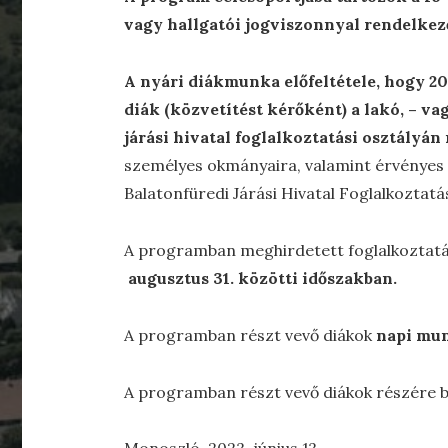
vagy hallgatói jogviszonnyal rendelkez
A nyári diákmunka előfeltétele, hogy 202
diák (közvetítést kérőként) a lakó, – va
járási hivatal foglalkoztatási osztályán
személyes okmányaira, valamint érvényes d
Balatonfüredi Járási Hivatal Foglalkoztatás
A programban meghirdetett foglalkoztat
augusztus 31. közötti időszakban.
A programban részt vevő diákok
napi mun
A programban részt vevő diákok részére b