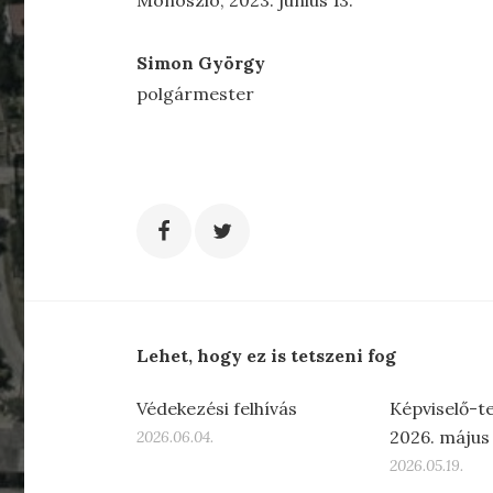
Monoszló, 2023. június 13.
Simon György
polgármester
Lehet, hogy ez is tetszeni fog
Védekezési felhívás
Képviselő-te
2026. május 
2026.06.04.
2026.05.19.