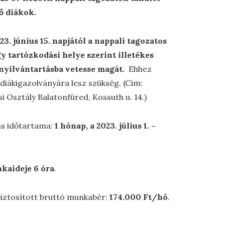
ő diákok.
3. június 15. napjától a nappali tagozatos
gy tartózkodási helye szerint illetékes
 nyilvántartásba vetesse magát.
Ehhez
iákigazolványára lesz szükség. (Cím:
i Osztály Balatonfüred, Kossuth u. 14.)
ás időtartama:
1 hónap, a 2023. július 1. –
kaideje 6 óra
.
iztosított bruttó munkabér:
174.000 Ft/hó
.