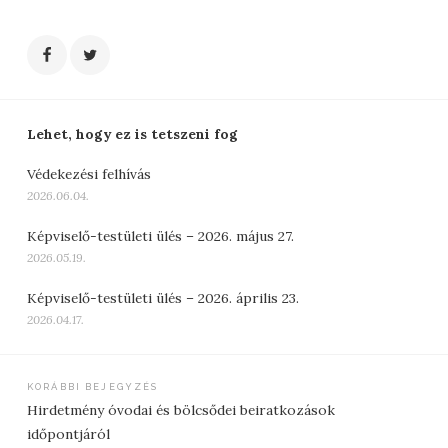
Lehet, hogy ez is tetszeni fog
Védekezési felhívás
2026.06.04.
Képviselő-testületi ülés – 2026. május 27.
2026.05.19.
Képviselő-testületi ülés – 2026. április 23.
2026.04.17.
Bejegyzés
KORÁBBI BEJEGYZÉS
Hirdetmény óvodai és bölcsődei beiratkozások
navigáció
időpontjáról