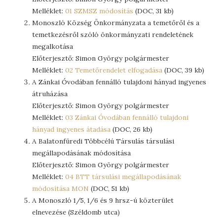
Melléklet:
01 SZMSZ módosítás
(DOC, 31 kb)
Monoszló Község Önkormányzata a temetőről és a
temetkezésről szóló önkormányzati rendeletének
megalkotása
Előterjesztő: Simon György polgármester
Melléklet:
02 Temetőrendelet elfogadása
(DOC, 39 kb)
A Zánkai Óvodában fennálló tulajdoni hányad ingyenes
átruházása
Előterjesztő: Simon György polgármester
Melléklet:
03 Zánkai Óvodában fennálló tulajdoni
hányad ingyenes átadása
(DOC, 26 kb)
A Balatonfüredi Többcélú Társulás társulási
megállapodásának módosítása
Előterjesztő: Simon György polgármester
Melléklet:
04 BTT társulási megállapodásának
módosítása MON
(DOC, 51 kb)
A Monoszló 1/5, 1/6 és 9 hrsz-ú közterület
elnevezése (Széldomb utca)