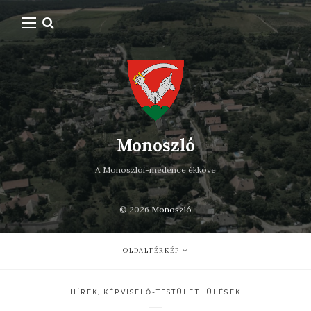
Monoszló
A Monoszlói-medence ékköve
© 2026
Monoszló
OLDALTÉRKÉP
HÍREK
,
KÉPVISELŐ-TESTÜLETI ÜLÉSEK