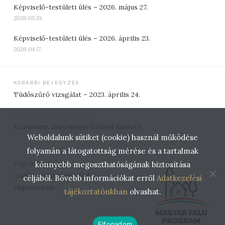
Képviselő-testületi ülés – 2026. május 27.
2026.05.19.
Képviselő-testületi ülés – 2026. április 23.
2026.04.17.
Bejegyzés
KORÁBBI BEJEGYZÉS
Tüdőszűrő vizsgálat – 2023. április 24.
navigáció
KÖVETKEZŐ BEJEGYZÉS
Közlemény intézményi térítési díjakról
Weboldalunk sütiket (cookie) használ működése
folyamán a látogatottság mérése és a tartalmak
Jogi nyilatkozat
könnyebb megoszthatóságának biztosítása
Adatkezelési tájékoztató
céljából. Bővebb információkat erről
Adatkezelési
Impresszum
tájékoztatónkban
olvashat.
Elfogadom