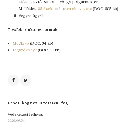
Előterjesztő: Simon György polgármester
Melléklet:
05 Széldomb utca elnevezése
(DOC, 685 kb)
Vegyes ügyek
További dokumentumok:
Meghívó
(DOC, 34 kb)
Jegyzőkönyv
(DOC, 57 kb)
Lehet, hogy ez is tetszeni fog
Védekezési felhívás
2026.06.04.