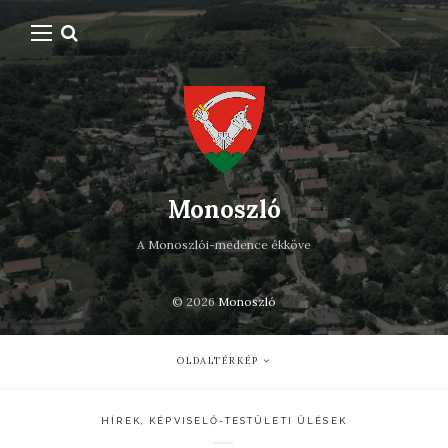
Monoszló
A Monoszlói-medence ékköve
© 2026
Monoszló
OLDALTÉRKÉP
HÍREK
,
KÉPVISELŐ-TESTÜLETI ÜLÉSEK