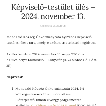
Képviselő-testület ülés –
2024. november 13.
Közzétéve
2024.11.06.
Monoszló Község Önkormányzata nyilvános képviselő-
testületi ülést tart, amelyre ezúton tisztelettel meghívom.
Az ülés kezdete: 2024. november 13. napja 7:30 óra
Az ülés helye: Monoszló – Könyvtár (8273 Monoszló, Fő u.
35.)
Napirend:
Monoszló Község Önkormányzata 2024. évi
költségvetésének II. sz. módosítása
Előterjesztő: Simon György polgármester
Melléklet:
01 Költségvetés 2024 II. mód
(DOC, 99 kb)