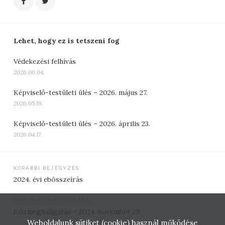
Lehet, hogy ez is tetszeni fog
Védekezési felhívás
2026.06.04.
Képviselő-testületi ülés – 2026. május 27.
2026.05.19.
Képviselő-testületi ülés – 2026. április 23.
2026.04.17.
Bejegyzés
KORÁBBI BEJEGYZÉS
2024. évi ebösszeírás
navigáció
KÖVETKEZŐ BEJEGYZÉS
Közmeghallgatás – 2024. november 29.
Weboldalunk sütiket (cookie) használ működése