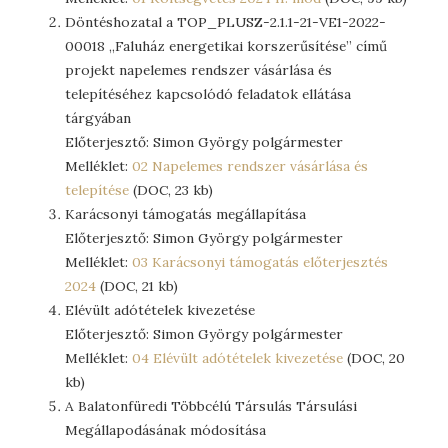
Döntéshozatal a TOP_PLUSZ-2.1.1-21-VE1-2022-
00018 „Faluház energetikai korszerűsítése” című
projekt napelemes rendszer vásárlása és
telepítéséhez kapcsolódó feladatok ellátása
tárgyában
Előterjesztő: Simon György polgármester
Melléklet:
02 Napelemes rendszer vásárlása és
telepítése
(DOC, 23 kb)
Karácsonyi támogatás megállapítása
Előterjesztő: Simon György polgármester
Melléklet:
03 Karácsonyi támogatás előterjesztés
2024
(DOC, 21 kb)
Elévült adótételek kivezetése
Előterjesztő: Simon György polgármester
Melléklet:
04 Elévült adótételek kivezetése
(DOC, 20
kb)
A Balatonfüredi Többcélú Társulás Társulási
Megállapodásának módosítása