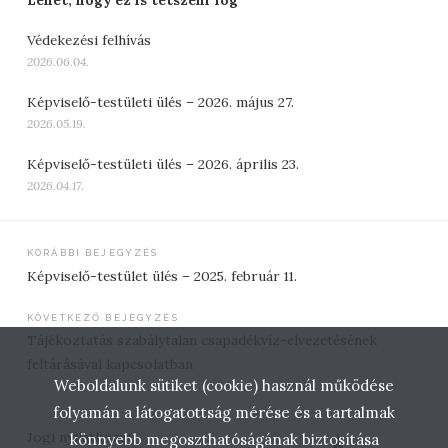
Védekezési felhívás
2026.06.04.
Képviselő-testületi ülés – 2026. május 27.
2026.05.19.
Képviselő-testületi ülés – 2026. április 23.
2026.04.17.
Bejegyzés
KORÁBBI BEJEGYZÉS
Képviselő-testület ülés – 2025. február 11.
navigáció
KÖVETKEZŐ BEJEGYZÉS
Tájékoztatás szabálytalan csapadékvíz-elvezetésének
feltárásával kapcsolatban
Weboldalunk sütiket (cookie) használ működése
folyamán a látogatottság mérése és a tartalmak
Jogi nyilatkozat
könnyebb megoszthatóságának biztosítása