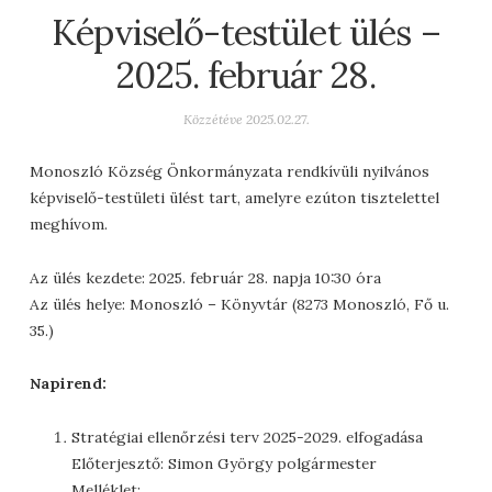
Képviselő-testület ülés –
2025. február 28.
Közzétéve
2025.02.27.
Monoszló Község Önkormányzata rendkívüli nyilvános
képviselő-testületi ülést tart, amelyre ezúton tisztelettel
meghívom.
Az ülés kezdete: 2025. február 28. napja 10:30 óra
Az ülés helye: Monoszló – Könyvtár (8273 Monoszló, Fő u.
35.)
Napirend:
Stratégiai ellenőrzési terv 2025-2029. elfogadása
Előterjesztő: Simon György polgármester
Melléklet: