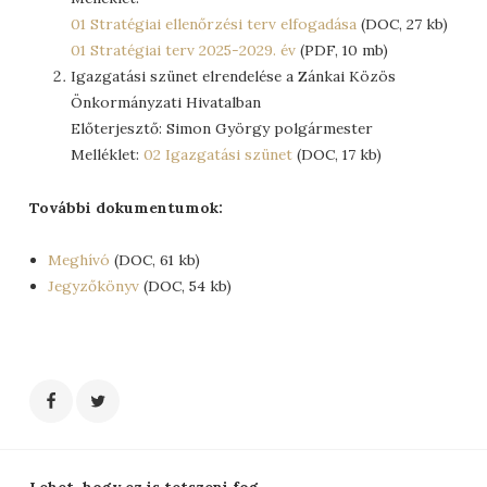
01 Stratégiai ellenőrzési terv elfogadása
(DOC, 27 kb)
01 Stratégiai terv 2025-2029. év
(PDF, 10 mb)
Igazgatási szünet elrendelése a Zánkai Közös
Önkormányzati Hivatalban
Előterjesztő: Simon György polgármester
Melléklet:
02 Igazgatási szünet
(DOC, 17 kb)
További dokumentumok:
Meghívó
(DOC, 61 kb)
Jegyzőkönyv
(DOC, 54 kb)
Lehet, hogy ez is tetszeni fog