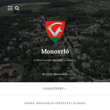
Monoszló
A Monoszlói-medence ékköve
© 2026
Monoszló
OLDALTÉRKÉP
HÍREK
,
KÉPVISELŐ-TESTÜLETI ÜLÉSEK