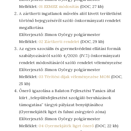
Melléklet:
01 SZMSZ módosítás
(DOC, 27 kb)
A zártkerti ingatlanok művelés alól kivett területként
történő bejegyzéséről szóló önkormányzati rendelet
megalkotása
Előterjesztő: Simon György polgármester
Melléklet:
02 Zártkerti rendelet
(DOC, 29 kb)
Az egyes szociális és gyermekvédelmi ellátási formák
szabályozásáról szóló 4/2020. (IV.7.) önkormányzati
rendelet módosításáról szóló rendelet véleményezése
Előterjesztő: Simon György polgármester
Melléklet:
03 Térítési díjak véleményezése MON
(DOC,
25 kb)
Önerő igazolása a Balaton Fejlesztési Tanács által
kiírt „településfejlesztést szolgáló beruházások
támogatása” tárgyú pályázat benyújtásához
(Gyermekjáték liget és falusi zsírgyúró zóna)
Előterjesztő: Simon György polgármester
Melléklet:
04 Gyermekjáték liget önerő
(DOC, 22 kb)