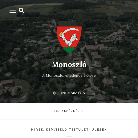
Monoszló
A Monoszlói-medence ékköve
© 2026
Monoszló
OLDALTÉRKÉP
HÍREK
,
KÉPVISELŐ-TESTÜLETI ÜLÉSEK