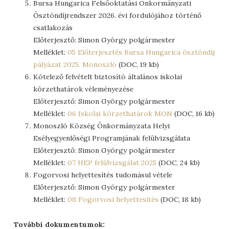
Bursa Hungarica Felsőoktatási Önkormányzati
Ösztöndíjrendszer 2026. évi fordulójához történő
csatlakozás
Előterjesztő: Simon György polgármester
Melléklet:
05 Előterjesztés Bursa Hungarica ösztöndíj
pályázat 2025. Monoszló
(DOC, 19 kb)
Kötelező felvételt biztosító általános iskolai
körzethatárok véleményezése
Előterjesztő: Simon György polgármester
Melléklet:
06 Iskolai körzethatárok MON
(DOC, 16 kb)
Monoszló Község Önkormányzata Helyi
Esélyegyenlőségi Programjának felülvizsgálata
Előterjesztő: Simon György polgármester
Melléklet:
07 HEP felülvizsgálat 2025
(DOC, 24 kb)
Fogorvosi helyettesítés tudomásul vétele
Előterjesztő: Simon György polgármester
Melléklet:
08 Fogorvosi helyettesítés
(DOC, 18 kb)
További dokumentumok: