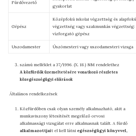
Fürdővezető
gyakorlat
Középfokú iskolai végzettség és alapfok
Gépész
végzettség vagy szakmunkás végzettség: 
vízforgató gépész
Uszodamester
Úszómesteri vagy uszodamesteri vizsga
számú melléklet a 37/1996. (X. 18.) NM rendelethez
A közfürdők üzemeltetésére vonatkozó részletes
közegészségügyi előírások
Általános rendelkezések
Közfürdőben csak olyan személy alkalmazható, akit a
munkaviszony létesítését megelőző orvosi
alkalmassági vizsgálat erre alkalmasnak talált. A fürdő
alkalmazottjai
t el kell látni
egészségügyi könyvvel,