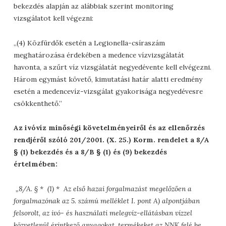
bekezdés alapján az alábbiak szerint monitoring
vizsgálatot kell végezni:
„(4) Közfürdők esetén a Legionella-csíraszám
meghatározása érdekében a medence vízvizsgálatát
havonta, a szűrt víz vizsgálatát negyedévente kell elvégezni.
Három egymást követő, kimutatási határ alatti eredmény
esetén a medencevíz-vizsgálat gyakorisága negyedévesre
csökkenthető.”
Az ivóvíz minőségi követelményeiről és az ellenőrzés
rendjéről szóló 201/2001. (X. 25.) Korm. rendelet a 8/A
§ (1) bekezdés és a 8/B § (1) és (9) bekezdés
értelmében:
„8/A. § * (1) * Az első hazai forgalmazást megelőzően a
forgalmazónak az 5. számú melléklet I. pont A) alpontjában
felsorolt, az ivó- és használati melegvíz-ellátásban vízzel
közvetlenül érintkező anyagokat, termékeket az NNK felé be