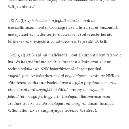
kell jelenteni…”
„(8) Az (1)-(7) bekezdésben foglalt előírásoknak az
ivóvízellátáson kívül a közösségi használatra szánt használati
melegvízzel és medencés fürdővizekkel érintkezésbe kerülő
termékekre, anyagokra vonatkozóan is teljesülniük kell.”
„8/B. §
(1) Az 5. számú melléklet I. pont D) alpontjában felsorolt
ivó- és használati melegvíz-ellátásban alkalmazni kívánt
technológiákat az NNK ivóvízbiztonsági szempontból
engedélyezi. Az ivóvízbiztonsági engedélyezés során az NNK az
előzetesen kiadott szakvéleménye alapján figyelembe veszi a
vízzel érintkező anyagból kioldódó szennyező anyagok
jelenlétét, vizsgálja, hogy a technológia alkalmazása nem
eredményezi-e a mikrobiológiai minőség romlását, továbbá
kellemetlen íz- és szaganyagok ivóvízbe kerülését.
…