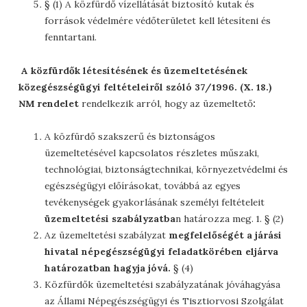
§ (1) A közfürdő vízellátását biztosító kutak és
források védelmére védőterületet kell létesíteni és
fenntartani.
A közfürdők létesítésének és üzemeltetésének
közegészségügyi feltételeiről szóló 37/1996. (X. 18.)
NM rendelet
rendelkezik arról, hogy az üzemeltető
:
A közfürdő szakszerű és biztonságos
üzemeltetésével kapcsolatos részletes műszaki,
technológiai, biztonságtechnikai, környezetvédelmi és
egészségügyi előírásokat, továbbá az egyes
tevékenységek gyakorlásának személyi feltételeit
üzemeltetési szabályzatba
n határozza meg. 1. § (2)
Az üzemeltetési szabályzat
megfelelőségét a járási
hivatal népegészségügyi feladatkörében eljárva
határozatban hagyja jóvá.
§ (4)
Közfürdők üzemeltetési szabályzatának jóváhagyása
az Állami Népegészségügyi és Tisztiorvosi Szolgálat