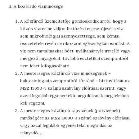
II. A közfürdő vízminősége
A közfürdő üzemeltetője gondoskodik arról, hogy a
közös víztér ne váljon fertőzés terjesztőjévé, a víz
sem mikrobiológiai szennyezettsége, sem kémiai
összetétele révén ne okozzon egészségkárosodást. A
víz nem tartalmazhat bőrt, nyálkahártyát irritáló vagy
mérgező anyagokat, továbbá esztétikai szempontból
nem lehet kifogásolható.
A mesterséges közfürdő vize minőségének –
bakteriológiai szempontból történő – biztosítását az
MSZ 13690-3 számú szabvány előírásai szerint, vagy
azzal legalább egyenértékű megoldásnak megfelelően
kell végezni.
A mesterséges közfürdő tápvizének (pótvizének)
minőségére az MSZ 13690-3 számú szabvány előírásai,
vagy azzal legalább egyenértékű megoldás az
irányadó. …