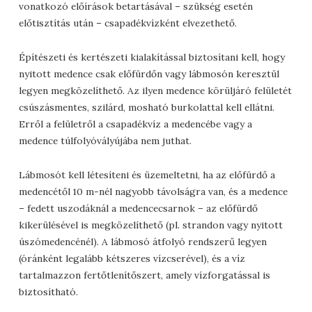
vonatkozó előírások betartásával – szükség esetén
előtisztítás után – csapadékvízként elvezethető.
Építészeti és kertészeti kialakítással biztosítani kell, hogy
nyitott medence csak előfürdőn vagy lábmosón keresztül
legyen megközelíthető. Az ilyen medence körüljáró felületét
csúszásmentes, szilárd, mosható burkolattal kell ellátni.
Erről a felületről a csapadékvíz a medencébe vagy a
medence túlfolyóvályújába nem juthat.
Lábmosót kell létesíteni és üzemeltetni, ha az előfürdő a
medencétől 10 m-nél nagyobb távolságra van, és a medence
– fedett uszodáknál a medencecsarnok – az előfürdő
kikerülésével is megközelíthető (pl. strandon vagy nyitott
úszómedencénél). A lábmosó átfolyó rendszerű legyen
(óránként legalább kétszeres vízcserével), és a víz
tartalmazzon fertőtlenítőszert, amely vízforgatással is
biztosítható.