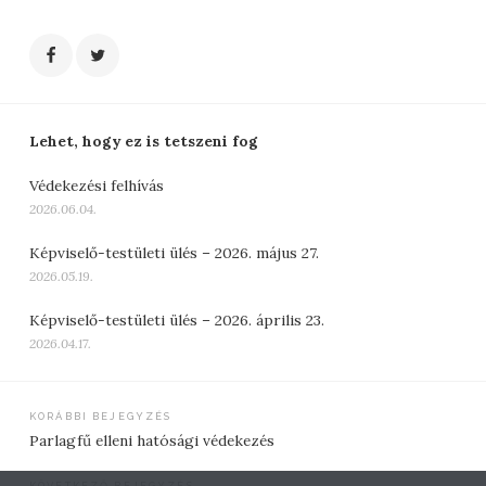
Lehet, hogy ez is tetszeni fog
Védekezési felhívás
2026.06.04.
Képviselő-testületi ülés – 2026. május 27.
2026.05.19.
Képviselő-testületi ülés – 2026. április 23.
2026.04.17.
Bejegyzés
KORÁBBI BEJEGYZÉS
Parlagfű elleni hatósági védekezés
navigáció
KÖVETKEZŐ BEJEGYZÉS