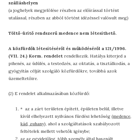
szálláshelyen
(a joghelyek megjelölése részben az előírással történt
utalással, részben az abból történt idézéssel valósult meg)
Töltő-ürítő rendszerű medence nem létesíthető.
A közfürdők létesítéséről és működéséről a 121/1996.
(VII. 24.) Korm. rendelet
rendelkezik. Hatálya kiterjed a
pihenés, az üdülés, a testedzés, az oktatás, a tisztálkodás, a
gyógyítás célját szolgáló közfürdőkre, továbbá azok
üzemeltetőire.
(2) E rendelet alkalmazásában közfürdő:
* az a zárt területen épített, épületen belül, illetve
kívül elhelyezett nyilvános fürdési lehetőség
(medence,
kád, zuhany
), ahol a szolgáltatások szabályozott
feltételek mellett vehetők igénybe;
az az egyidejűleg, több személy által használt