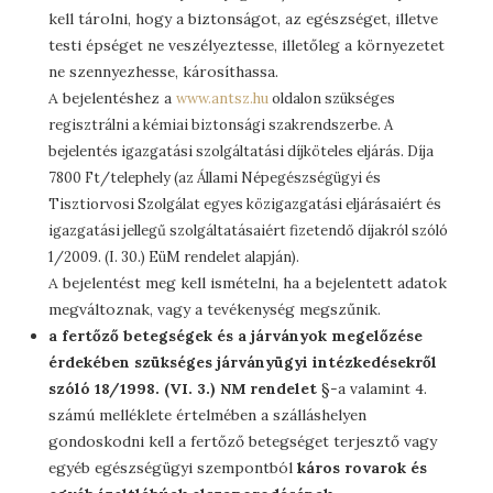
kell tárolni, hogy a biztonságot, az egészséget, illetve
testi épséget ne veszélyeztesse, illetőleg a környezetet
ne szennyezhesse, károsíthassa.
A bejelentéshez a
www.antsz.hu
oldalon szükséges
regisztrálni a kémiai biztonsági szakrendszerbe. A
bejelentés igazgatási szolgáltatási díjköteles eljárás. Díja
7800 Ft/telephely (az Állami Népegészségügyi és
Tisztiorvosi Szolgálat egyes közigazgatási eljárásaiért és
igazgatási jellegű szolgáltatásaiért fizetendő díjakról szóló
1/2009. (I. 30.) EüM rendelet alapján).
A bejelentést meg kell ismételni, ha a bejelentett adatok
megváltoznak, vagy a tevékenység megszűnik.
a fertőző betegségek és a járványok megelőzése
érdekében szükséges járványügyi intézkedésekről
szóló 18/1998. (VI. 3.) NM rendelet
§-a valamint 4.
számú melléklete értelmében a szálláshelyen
gondoskodni kell a fertőző betegséget terjesztő vagy
egyéb egészségügyi szempontból
káros rovarok és