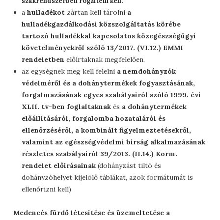
szakrendszerben rögzíteni kell.
a
hulladékot
zártan kell tárolni
a
hulladékgazdálkodási közszolgáltatás körébe
tartozó hulladékkal kapcsolatos közegészségügyi
követelményekről szóló 13/2017. (VI.12.) EMMI
rendeletben
előírtaknak megfelelően.
az egységnek meg kell felelni
a nemdohányzók
védelméről és a dohánytermékek fogyasztásának,
forgalmazásának egyes szabályairól szóló 1999. évi
XLII. tv-ben foglaltaknak
és
a dohánytermékek
előállításáról, forgalomba hozataláról és
ellenőrzéséről, a kombinált figyelmeztetésekről,
valamint az egészségvédelmi bírság alkalmazásának
részletes szabályairól 39/2013. (II.14.) Korm.
rendelet előírásainak
(dohányzást tiltó és
dohányzóhelyet kijelölő táblákat, azok formátumát is
ellenőrizni kell)
Medencés fürdő létesítése és üzemeltetése a