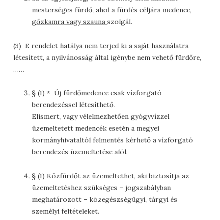
mesterséges fürdő, ahol a fürdés céljára medence,
gőzkamra vagy szauna
szolgál.
(3) E rendelet hatálya nem terjed ki a saját használatra
létesített, a nyilvánosság által igénybe nem vehető fürdőre,
……
§ (1) * Új fürdőmedence csak vízforgató
berendezéssel létesíthető.
Elismert, vagy vélelmezhetően gyógyvízzel
üzemeltetett medencék esetén a megyei
kormányhivataltól felmentés kérhető a vízforgató
berendezés üzemeltetése alól.
§ (1) Közfürdőt az üzemeltethet, aki biztosítja az
üzemeltetéshez szükséges – jogszabályban
meghatározott – közegészségügyi, tárgyi és
személyi feltételeket.