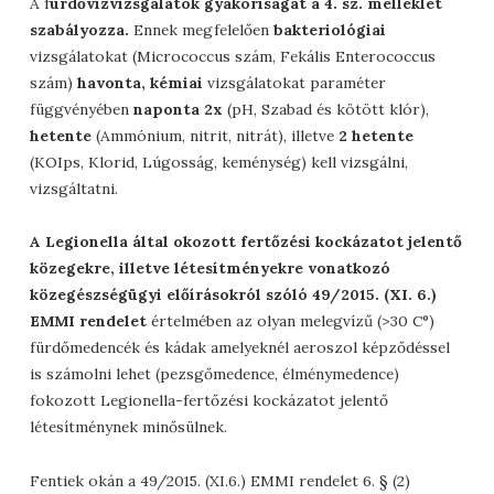
A f
ürdővízvizsgálatok gyakoriságát a 4. sz. melléklet
szabályozza.
Ennek megfelelően
bakteriológiai
vizsgálatokat (Micrococcus szám, Fekális Enterococcus
szám)
havonta, kémiai
vizsgálatokat paraméter
függvényében
naponta 2x
(pH, Szabad és kötött klór),
hetente
(Ammónium, nitrit, nitrát), illetve
2 hetente
(KOIps, Klorid, Lúgosság, keménység) kell vizsgálni,
vizsgáltatni.
A Legionella által okozott fertőzési kockázatot jelentő
közegekre, illetve létesítményekre vonatkozó
közegészségügyi előírásokról szóló 49/2015. (XI. 6.)
EMMI rendelet
értelmében az olyan melegvízű (>30 C°)
fürdőmedencék és kádak amelyeknél aeroszol képződéssel
is számolni lehet (pezsgőmedence, élménymedence)
fokozott Legionella-fertőzési kockázatot jelentő
létesítménynek minősülnek.
Fentiek okán a 49/2015. (XI.6.) EMMI rendelet 6. § (2)