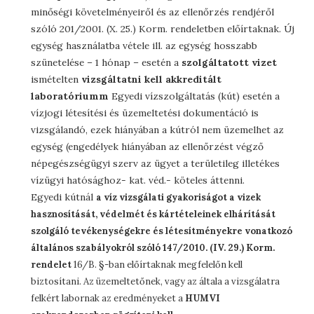
minőségi követelményeiről és az ellenőrzés rendjéről
szóló 201/2001. (X. 25.) Korm. rendeletben előírtaknak. Új
egység használatba vétele ill. az egység hosszabb
szünetelése – 1 hónap – esetén a
szolgáltatott vizet
ismételten
vizsgáltatni kell akkreditált
laboratóriumm
Egyedi vízszolgáltatás (kút) esetén a
vízjogi létesítési és üzemeltetési dokumentáció is
vizsgálandó, ezek hiányában a kútról nem üzemelhet az
egység (engedélyek hiányában az ellenőrzést végző
népegészségügyi szerv az ügyet a területileg illetékes
vízügyi hatósághoz- kat. véd.- köteles áttenni.
Egyedi kútnál
a víz vizsgálati gyakoriságot a
vizek
hasznosítását, védelmét és kártételeinek elhárítását
szolgáló tevékenységekre és létesítményekre vonatkozó
általános szabályokról szóló 147/2010. (IV. 29.) Korm.
rendelet
16/B. §-ban előírtaknak megfelelőn kell
biztosítani. Az üzemeltetőnek, vagy az általa a vizsgálatra
felkért labornak az eredményeket a
HUMVI