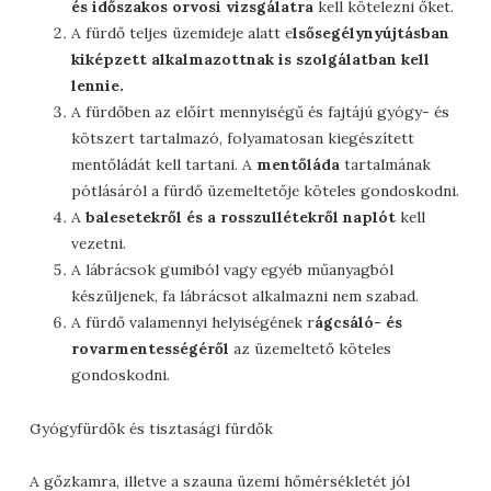
és időszakos orvosi vizsgálatra
kell kötelezni őket.
A fürdő teljes üzemideje alatt e
lsősegélynyújtásban
kiképzett alkalmazottnak is szolgálatban kell
lennie.
A fürdőben az előírt mennyiségű és fajtájú gyógy- és
kötszert tartalmazó, folyamatosan kiegészített
mentőládát kell tartani. A
mentőláda
tartalmának
pótlásáról a fürdő üzemeltetője köteles gondoskodni.
A
balesetekről és a rosszullétekről naplót
kell
vezetni.
A lábrácsok gumiból vagy egyéb műanyagból
készüljenek, fa lábrácsot alkalmazni nem szabad.
A fürdő valamennyi helyiségének r
ágcsáló- és
rovarmentességéről
az üzemeltető köteles
gondoskodni.
Gyógyfürdők és tisztasági fürdők
A gőzkamra, illetve a szauna üzemi hőmérsékletét jól