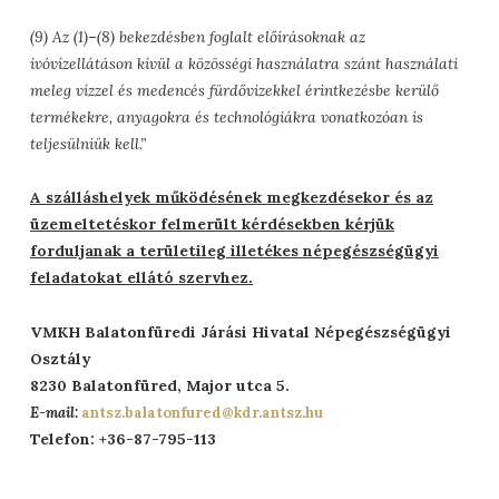
(9) Az (1)–(8) bekezdésben foglalt előírásoknak az
ivóvízellátáson kívül a közösségi használatra szánt használati
meleg vízzel és medencés fürdővizekkel érintkezésbe kerülő
termékekre, anyagokra és technológiákra vonatkozóan is
teljesülniük kell.”
A szálláshelyek működésének megkezdésekor és az
üzemeltetéskor felmerült kérdésekben kérjük
forduljanak a területileg illetékes népegészségügyi
feladatokat ellátó szervhez.
VMKH Balatonfüredi Járási Hivatal Népegészségügyi
Osztály
8230 Balatonfüred, Major utca 5.
E-mail:
antsz.balatonfured@kdr.antsz.hu
Telefon: +36-87-795-113