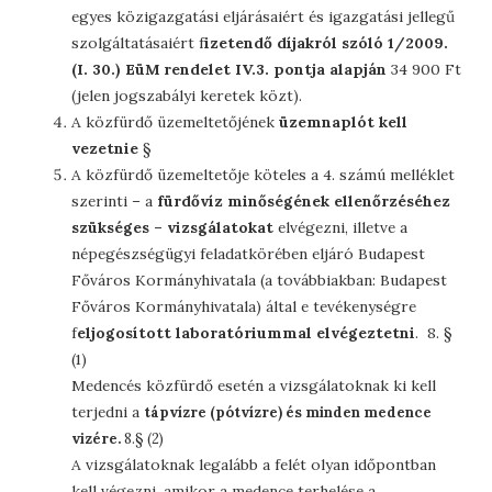
egyes közigazgatási eljárásaiért és igazgatási jellegű
szolgáltatásaiért f
izetendő díjakról szóló 1/2009.
(I. 30.) EüM rendelet IV.3. pontja alapján
34 900 Ft
(jelen jogszabályi keretek közt).
A közfürdő üzemeltetőjének
üzemnaplót kell
vezetnie
§
A közfürdő üzemeltetője köteles a 4. számú melléklet
szerinti – a
fürdővíz minőségének ellenőrzéséhez
szükséges – vizsgálatokat
elvégezni, illetve a
népegészségügyi feladatkörében eljáró Budapest
Főváros Kormányhivatala (a továbbiakban: Budapest
Főváros Kormányhivatala) által e tevékenységre
f
eljogosított laboratóriummal elvégeztetni
. 8. §
(1)
Medencés közfürdő esetén a vizsgálatoknak ki kell
terjedni a
tápvízre (pótvízre) és minden medence
vizére.
8.§ (2)
A vizsgálatoknak legalább a felét olyan időpontban
kell végezni, amikor a medence terhelése a