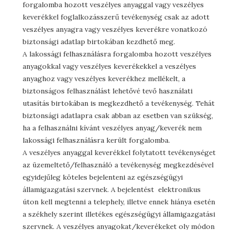
forgalomba hozott veszélyes anyaggal vagy veszélyes
keverékkel foglalkozásszerű tevékenység csak az adott
veszélyes anyagra vagy veszélyes keverékre vonatkozó
biztonsági adatlap birtokában kezdhető meg.
A lakossági felhasználásra forgalomba hozott veszélyes
anyagokkal vagy veszélyes keverékekkel a veszélyes
anyaghoz vagy veszélyes keverékhez mellékelt, a
biztonságos felhasználást lehetővé tevő használati
utasítás birtokában is megkezdhető a tevékenység. Tehát
biztonsági adatlapra csak abban az esetben van szükség,
ha a felhasználni kívánt veszélyes anyag/keverék nem
lakossági felhasználásra került forgalomba.
A veszélyes anyaggal keverékkel folytatott tevékenységet
az üzemeltető/felhasználó a tevékenység megkezdésével
egyidejűleg köteles bejelenteni az egészségügyi
államigazgatási szervnek. A bejelentést elektronikus
úton kell megtenni a telephely, illetve ennek hiánya esetén
a székhely szerint illetékes egészségügyi államigazgatási
szervnek. A veszélyes anyagokat/keverékeket oly módon