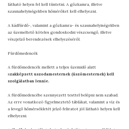
látható helyen fel kell tüntetni. A gőzkamra, illetve
szaunahelyiségekben hőmérőket kell elhelyezni.
A kádfürdő-, valamint a gőzkamra- és szaunahelyiségekben
az üzemeltető köteles gondoskodni vészcsengő, illetve
vészjelző berendezések elhelyezéséről.
Fürdőmedencék
A fürdőmedencék mellett a teljes üzemidő alatt
s
zakképzett uszodamesternek (úszómesternek) kell
szolgálatban lennie.
A fürdőmedencébe szennyezett testtel belépni nem szabad.
Az erre vonatkozó figyelmeztető táblákat, valamint a víz és
a levegő hőmérsékletét jelző feliratot jól látható helyen kell
elhelyezni.