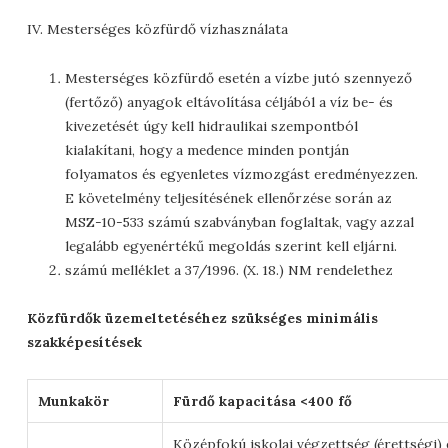
IV. Mesterséges közfürdő vízhasználata
Mesterséges közfürdő esetén a vízbe jutó szennyező
(fertőző) anyagok eltávolítása céljából a víz be- és
kivezetését úgy kell hidraulikai szempontból
kialakítani, hogy a medence minden pontján
folyamatos és egyenletes vízmozgást eredményezzen.
E követelmény teljesítésének ellenőrzése során az
MSZ-10-533 számú szabványban foglaltak, vagy azzal
legalább egyenértékű megoldás szerint kell eljárni.
számú melléklet a 37/1996. (X. 18.) NM rendelethez
Közfürdők üzemeltetéséhez szükséges minimális
szakképesítések
Munkakör
Fürdő kapacitása <400 fő
Középfokú iskolai végzettség (érettségi) 