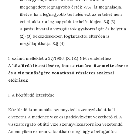
megengedett legnagyobb érték 75%-át meghaladja,
illetve, ha a legnagyobb terhelés ezt az értéket nem
éri el, akkor a legnagyobb terhelés idején. 8.§ (3)
A járási hivatal a vizsgálatok gyakoriságát és helyét a
(2)-(3) bekezdésekben foglaltaktól eltérően is
megállapíthatja. 8.§ (4)
1. számú melléklet a 37/1996. (X. 18.) NM rendelethez
A közfürdő létesítésére, fenntartására, üzemeltetésére
és a víz minőségére vonatkozó részletes szakmai
előírások
I. A közfürdő létesítése
Közfürdő kommunális szennyvizét szennyvízként kell
elvezetni. A medence vize csapadékvízként vezethető el. A
visszaforgató öblítő vize szennyvízcsatornába vezetendő.
Amennyiben ez nem valósítható meg, úgy a befogadóra