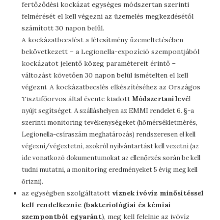
fertőződési kockázat egységes módszertan szerinti
felmérését el kell végezni az üzemelés megkezdésétől
számított 30 napon belül.
A kockázatbecslést a létesítmény üzemeltetésében
bekövetkezett – a Legionella-expozíció szempontjából
kockázatot jelentő közeg paramétereit érintő –
változást követően 30 napon belül ismételten el kell
végezni. A kockázatbecslés elkészítéséhez az Országos
Tisztifőorvos által évente kiadott
Módszertani levé
l
nyújt segítséget. A szálláshelyen az EMMI rendelet 6. §-a
szerinti monitoring tevékenységeket (hőmérsékletmérés,
Legionella-csíraszám meghatározás) rendszeresen el kell
végezni/végeztetni, azokról nyilvántartást kell vezetni (az
ide vonatkozó dokumentumokat az ellenőrzés során be kell
tudni mutatni, a monitoring eredményeket 5 évig meg kell
őrizni).
az egységben szolgáltatott
víznek ivóvíz minősítéssel
kell rendelkeznie (bakteriológiai és kémiai
szempontból egyaránt
), meg kell felelnie az ivóvíz