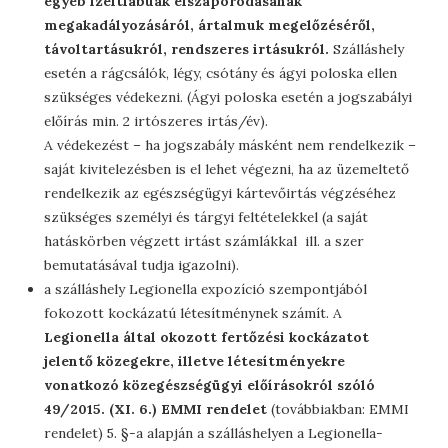
egyéb ízeltlábúak elszaporodásának
megakadályozásáról, ártalmuk megelőzéséről,
távoltartásukról, rendszeres irtásukról.
Szálláshely
esetén a rágcsálók, légy, csótány és ágyi poloska ellen
szükséges védekezni. (Ágyi poloska esetén a jogszabályi
előírás min. 2 irtószeres irtás/év).
A védekezést – ha jogszabály másként nem rendelkezik –
saját kivitelezésben is el lehet végezni, ha az üzemeltető
rendelkezik az egészségügyi kártevőirtás végzéséhez
szükséges személyi és tárgyi feltételekkel (a saját
hatáskörben végzett irtást számlákkal ill. a szer
bemutatásával tudja igazolni).
a szálláshely Legionella expozíció szempontjából
fokozott kockázatú létesítménynek számít. A
Legionella által okozott fertőzési kockázatot
jelentő közegekre, illetve létesítményekre
vonatkozó közegészségügyi előírásokról szóló
49/2015. (XI. 6.) EMMI rendelet
(továbbiakban: EMMI
rendelet) 5. §-a alapján a szálláshelyen a Legionella-