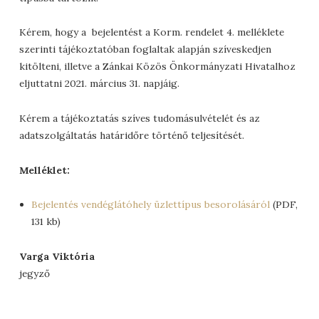
Kérem, hogy a bejelentést a Korm. rendelet 4. melléklete
szerinti tájékoztatóban foglaltak alapján szíveskedjen
kitölteni, illetve a Zánkai Közös Önkormányzati Hivatalhoz
eljuttatni 2021. március 31. napjáig.
Kérem a tájékoztatás szíves tudomásulvételét és az
adatszolgáltatás határidőre történő teljesítését.
Melléklet:
Bejelentés vendéglátóhely üzlettípus besorolásáról
(PDF,
131 kb)
Varga Viktória
jegyző