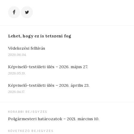
Lehet, hogy ez is tetszeni fog
Védekezési felhívás
2026.06.04.
Képviselő-testületi ülés – 2026. május 27.
2026.05.19.
Képviselő-testületi ülés – 2026. április 23.
2026.04.17.
Bejegyzés
KORÁBBI BEJEGYZÉS
Polgármesteri határozatok – 2021. március 10.
navigáció
KÖVETKEZŐ BEJEGYZÉS