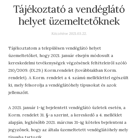
Tájékoztató a vendéglátó
helyet üzemeltetőknek
Közzétéve
2021.03.22.
Tájékoztatom a településen vendéglátó helyet
üzemeltetőket, hogy 2021. január elsején módosult a
kereskedelmi tevékenységek végzésének feltételeiről szóló
210/2009. (IX.29.) Korm.rendelet (továbbiakban Korm.
rendelet). A Korm. rendelet a 4. számú melléklettel egészült
ki, mely felsorolja a vendéglátóhely típusokat és azok
jellemzőit.
A 2021. január 1-ig bejelentett vendéglátó üzletek esetén, a
Korm. rendelet 31. §-a szerint, a kereskedő a 4. melléklet
alapján, legkésőbb 2021. március 31-ig köteles bejelenteni a
jegyzőnek, hogy az általa üzemeltetett vendéglátóhely mely
típusba tartozik.