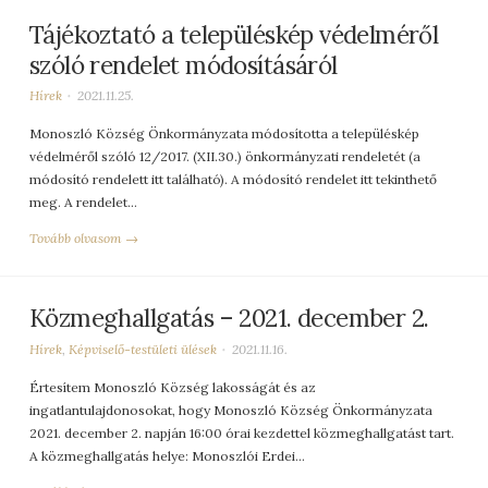
Tájékoztató a településkép védelméről
szóló rendelet módosításáról
Hírek
2021.11.25.
Monoszló Község Önkormányzata módosította a településkép
védelméről szóló 12/2017. (XII.30.) önkormányzati rendeletét (a
módosító rendelett itt található). A módosító rendelet itt tekinthető
meg. A rendelet…
Tovább olvasom →
Közmeghallgatás – 2021. december 2.
Hírek
,
Képviselő-testületi ülések
2021.11.16.
Értesítem Monoszló Község lakosságát és az
ingatlantulajdonosokat, hogy Monoszló Község Önkormányzata
2021. december 2. napján 16:00 órai kezdettel közmeghallgatást tart.
A közmeghallgatás helye: Monoszlói Erdei…