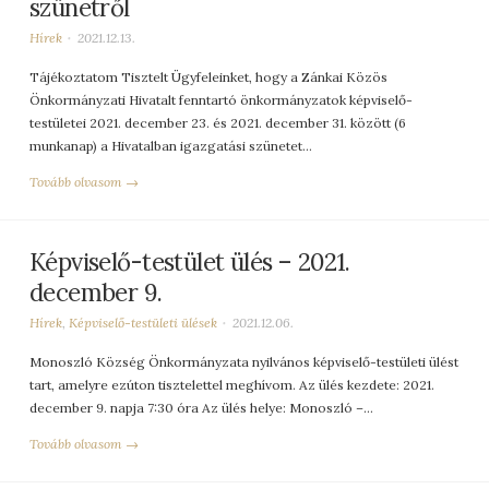
szünetről
Hírek
2021.12.13.
Tájékoztatom Tisztelt Ügyfeleinket, hogy a Zánkai Közös
Önkormányzati Hivatalt fenntartó önkormányzatok képviselő-
testületei 2021. december 23. és 2021. december 31. között (6
munkanap) a Hivatalban igazgatási szünetet…
Tovább olvasom →
Képviselő-testület ülés – 2021.
december 9.
Hírek
,
Képviselő-testületi ülések
2021.12.06.
Monoszló Község Önkormányzata nyilvános képviselő-testületi ülést
tart, amelyre ezúton tisztelettel meghívom. Az ülés kezdete: 2021.
december 9. napja 7:30 óra Az ülés helye: Monoszló –…
Tovább olvasom →