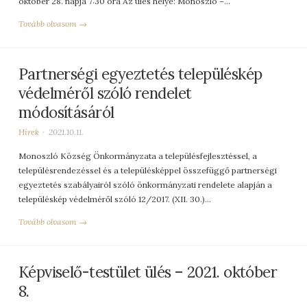
október 28. napja 7:30 óra Az ülés helye: Monoszló –…
Tovább olvasom →
Partnerségi egyeztetés településkép
védelméről szóló rendelet
módosításáról
Hírek
2021.10.11.
Monoszló Község Önkormányzata a településfejlesztéssel, a
településrendezéssel és a településképpel összefüggő partnerségi
egyeztetés szabályairól szóló önkormányzati rendelete alapján a
településkép védelméről szóló 12/2017. (XII. 30.)…
Tovább olvasom →
Képviselő-testület ülés – 2021. október
8.