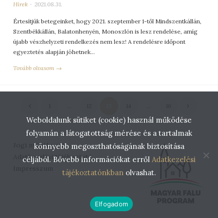
Hírek
2021.08.31.
Értesítjük betegeinket, hogy 2021. szeptember 1-től Mindszentkállán,
Szentbékkállán, Balatonhenyén, Monoszlón is lesz rendelése, amíg
újabb vészhelyzeti rendelkezés nem lesz! A rendelésre időpont
egyeztetés alapján jöhetnek…
Tovább olvasom →
Bejegyzések
1
…
12
13
14
…
16
lapozása
Weboldalunk sütiket (cookie) használ működése
folyamán a látogatottság mérése és a tartalmak
Jogi nyilatkozat
könnyebb megoszthatóságának biztosítása
Adatkezelési tájékoztató
céljából. Bővebb információkat erről
Adatkezelési
Impresszum
tájékoztatónkban
olvashat.
Elfogadom