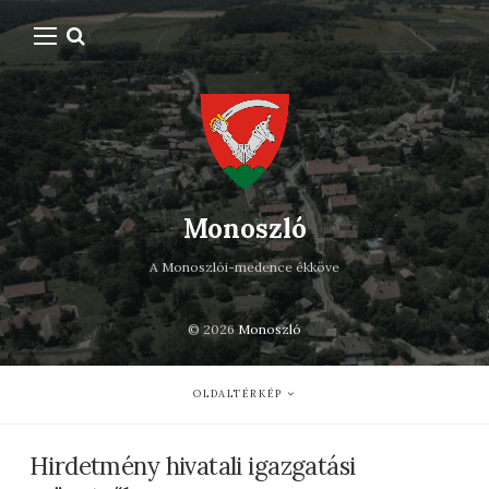
Monoszló
A Monoszlói-medence ékköve
© 2026
Monoszló
OLDALTÉRKÉP
Hirdetmény hivatali igazgatási